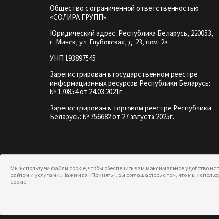
Общество с ограниченной ответственностью
«СОЛИРА ГРУПП»
Юридический адрес: Республика Беларусь, 220053,
г. Минск, ул. Глубокская, д. 23, пом. 2а.
УНП 193897545
Зарегистрирован в государственном реестре
информационных ресурсов Республики Беларусь:
№ 170854 от 24.03.2021г.
Зарегистрирован в торговом реестре Республики
Беларусь: № 756682 от 27 августа 2025г.
Мы используем файлы cookie, чтобы обеспечить вам максимальное удобство исп
сайтом и услугами. Нажимая «Принять», вы соглашаетесь с тем, что мы испол
cookie .
Copyright © 2026 г. hipertin.by - интернет-магазин
профессиональной косметики по уходу за
волосами.