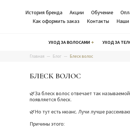
Перейти
Основная
к
История бренда
Акции
Обучение
Опл
основному
навигация
Как оформить заказ
Контакты
Наши 
содержанию
Каталог
УХОД ЗА ВОЛОСАМИ
УХОД ЗА ТЕЛ
Главная
Блог
Блеск волос
Кондиционеры
Крема
Краски для волос
Лосьоны
Гели для укладки волос
Крема-
Пенки
Осветл
Спреи 
БЛЕСК ВОЛОС
Маски
Маски
Окислители (оксиды)
Фиксаторы-нейтрализаторы
Крема для укладки волос
Масла 
Скрабы
Бальзамы
Мицеллярные воды
Краски-маски
Лаки для укладки волос
Несмыв
Сыворо
🌿За блеск волос отвечает так называемой
появляется блеск.
Лосьоны
Наборы процедур
Защита и снятие краски
Муссы для укладки волос
Профес
Тоники
Reviline
🌿Но тут есть нюанс. Лучи лучше рассеива
Причины этого: