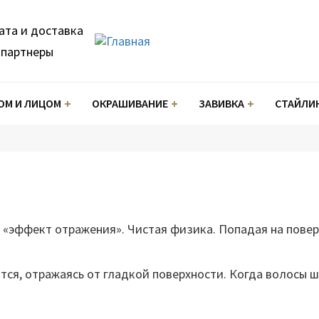
ата и доставка
Мастерам
партнеры
ОМ И ЛИЦОМ
ОКРАШИВАНИЕ
ЗАВИВКА
СТАЙЛИ
сыворотки
ение
для укладки волос
Аксессуары
для волос
Шампуни
аемый уход
тки
 «эффект отражения». Чистая физика. Попадая на повер
Термошапки
сиональные объёмы
ются, отражаясь от гладкой поверхности. Когда волосы 