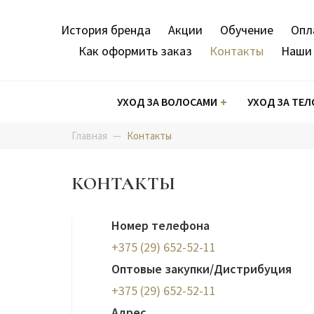
Перейти
Основная
к
История бренда
Акции
Обучение
Опл
основному
навигация
Как оформить заказ
Контакты
Наши 
содержанию
Каталог
УХОД ЗА ВОЛОСАМИ
УХОД ЗА ТЕЛ
Главная
Контакты
Кондиционеры
Крема
Краски для волос
Лосьоны
Гели для укладки волос
Крема-
Пенки
Осветл
Спреи 
КОНТАКТЫ
Маски
Маски
Окислители (оксиды)
Фиксаторы-нейтрализаторы
Крема для укладки волос
Масла 
Скрабы
Бальзамы
Мицеллярные воды
Краски-маски
Лаки для укладки волос
Несмыв
Сыворо
Номер телефона
+375 (29) 652-52-11
Лосьоны
Наборы процедур
Защита и снятие краски
Муссы для укладки волос
Профес
Тоники
Reviline
Оптовые закупки/Дистрибуция
+375 (29) 652-52-11
Адрес