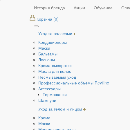
Основная
Перейти
Мастерам
История бренда
Акции
Обучение
Опла
к
навигация
основному
Корзина
(0)
содержанию
Уход за волосами
Каталог
Кондиционеры
Маски
Бальзамы
Лосьоны
Крема-сыворотки
Масла для волос
Несмываемый уход
Профессиональные объёмы Reviline
Аксессуары
Термошапки
Шампуни
Уход за телом и лицом
Крема
Маски
Мицеллярные воды