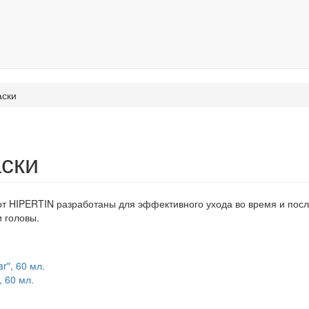
аски
аски
 от HIPERTIN разработаны для эффективного ухода во время и пос
 головы.
, 60 мл.