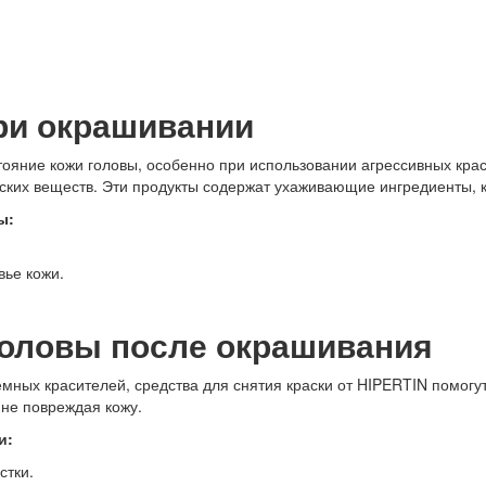
ри окрашивании
тояние кожи головы, особенно при использовании агрессивных кра
ских веществ. Эти продукты содержат ухаживающие ингредиенты, к
ы:
ье кожи.
 головы после окрашивания
емных красителей, средства для снятия краски от HIPERTIN помог
 не повреждая кожу.
и:
стки.