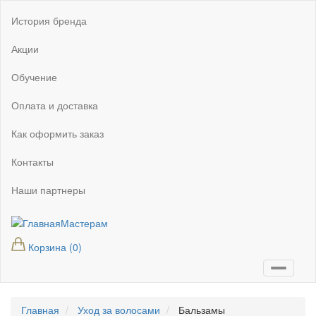
Перейти
Основная
История бренда
к
навигация
основному
Акции
содержанию
Обучение
Оплата и доставка
Как оформить заказ
Контакты
Наши партнеры
Мастерам
Мастерам
Корзина
(0)
Главная
Уход за волосами
Бальзамы