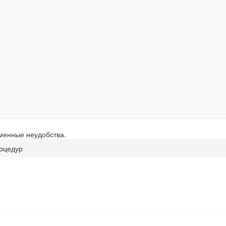
еменные неудобства.
оцедур