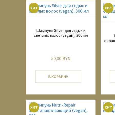
хит
хит
Шампунь Silver для седых и
светлых волос (vegan), 300 мл
окраш
50,00 BYN
В КОРЗИНУ
хит
хит