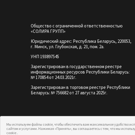
подвале
Общество с ограниченной ответственностью
«СОЛИРА ГРУПП»
Юридический адрес: Республика Беларусь, 220053,
г. Минск, ул. Глубокская, д. 23, пом. 2а.
УНП 193897545
Зарегистрирован в государственном реестре
информационных ресурсов Республики Беларусь:
№ 170854 от 24.03.2021г.
Зарегистрирован в торговом реестре Республики
Беларусь: № 756682 от 27 августа 2025г.
Мы используем файлы cookie, чтобы обеспечить вам максимальное удобство исп
сайтом и услугами. Нажимая «Принять», вы соглашаетесь с тем, что мы испол
cookie .