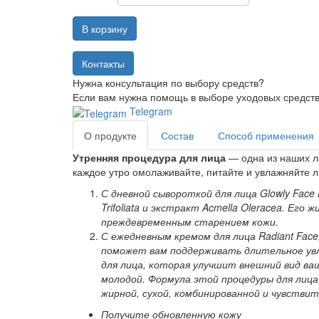
В корзину
Нужна консультация по выбору средств?
Если вам нужна помощь в выборе уходовых средств 
Telegram
О продукте
Состав
Способ применения
Утренняя процедура для лица
— одна из наших л
каждое утро омолаживайте, питайте и увлажняйте л
С дневной сывороткой для лица Glowly Fac
Trifoliata и экстракт Acmella Oleracea. Ег
преждевременным старением кожи.
С ежедневным кремом для лица Radiant Fac
поможет вам поддерживать длительное увла
для лица, которая улучшит внешний вид ва
молодой. Формула этой процедуры для лица 
жирной, сухой, комбинированной и чувствит
Получите обновленную кожу