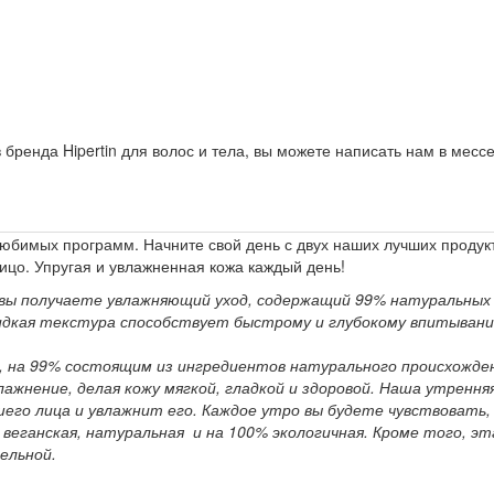
бренда Hipertin для волос и тела, вы можете написать нам в месс
юбимых программ. Начните свой день с двух наших лучших продук
ицо. Упругая и увлажненная кожа каждый день!
e вы получаете увлажняющий уход, содержащий 99% натуральных
о жидкая текстура способствует быстрому и глубокому впитыванию
e, на 99% состоящим из ингредиентов натурального происхожде
жнение, делая кожу мягкой, гладкой и здоровой.
Наша утренняя
шего лица и увлажнит его. Каждое утро вы будете чувствовать
веганская, натуральная и на 100% экологичная. Кроме того, эт
ельной.