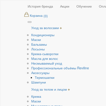
Основная
Перейти
Мастерам
История бренда
Акции
Обучение
Опла
к
навигация
основному
Корзина
(0)
содержанию
Уход за волосами
Каталог
Кондиционеры
Маски
Бальзамы
Лосьоны
Крема-сыворотки
Масла для волос
Несмываемый уход
Профессиональные объёмы Reviline
Аксессуары
Термошапки
Шампуни
Уход за телом и лицом
Крема
Маски
Мицеллярные воды