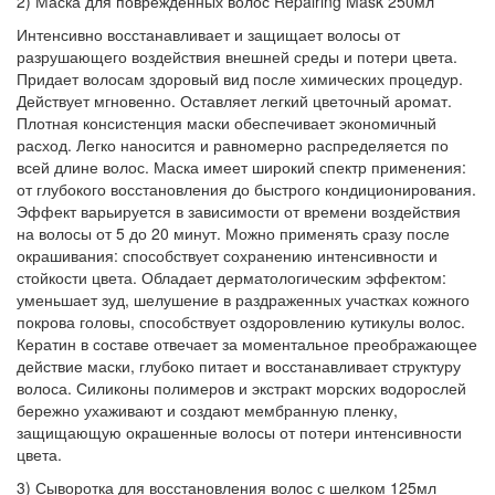
2) Маска для поврежденных волос Repairing Mask 250мл
Интенсивно восстанавливает и защищает волосы от
разрушающего воздействия внешней среды и потери цвета.
Придает волосам здоровый вид после химических процедур.
Действует мгновенно. Оставляет легкий цветочный аромат.
Плотная консистенция маски обеспечивает экономичный
расход. Легко наносится и равномерно распределяется по
всей длине волос. Маска имеет широкий спектр применения:
от глубокого восстановления до быстрого кондиционирования.
Эффект варьируется в зависимости от времени воздействия
на волосы от 5 до 20 минут. Можно применять сразу после
окрашивания: способствует сохранению интенсивности и
стойкости цвета. Обладает дерматологическим эффектом:
уменьшает зуд, шелушение в раздраженных участках кожного
покрова головы, способствует оздоровлению кутикулы волос.
Кератин в составе отвечает за моментальное преображающее
действие маски, глубоко питает и восстанавливает структуру
волоса. Силиконы полимеров и экстракт морских водорослей
бережно ухаживают и создают мембранную пленку,
защищающую окрашенные волосы от потери интенсивности
цвета.
3) Сыворотка для восстановления волос с шелком 125мл