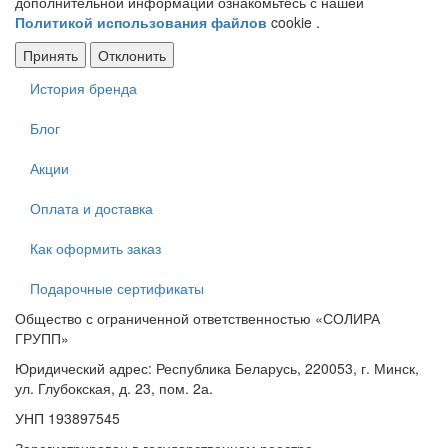
дополнительной информации ознакомьтесь с нашей
Политикой использования файлов
cookie .
Принять
Отклонить
История бренда
Меню
в
Блог
подвале
Акции
Оплата и доставка
Как оформить заказ
Подарочные сертификаты
Общество с ограниченной ответственностью «СОЛИРА
ГРУПП»
Юридический адрес: Республика Беларусь, 220053, г. Минск,
ул. Глубокская, д. 23, пом. 2а.
УНП 193897545
Зарегистрирован в государственном реестре