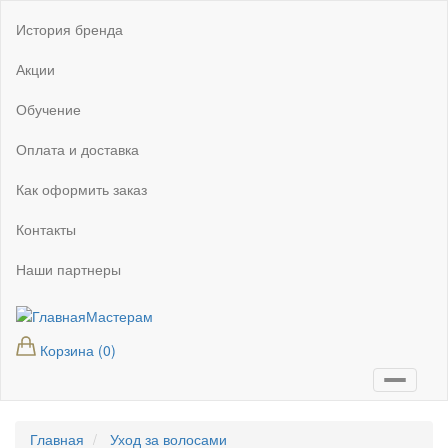
Перейти
Основная
История бренда
к
навигация
основному
Акции
содержанию
Обучение
Оплата и доставка
Как оформить заказ
Контакты
Наши партнеры
Мастерам
Мастерам
Корзина
(0)
Главная
Уход за волосами