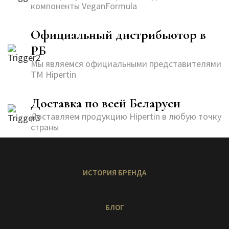
компоненты VeganFormula
Официальный дистрибьютор в
РБ
Мы являемся официальными представителями
ТМ Hipertin
Доставка по всей Беларуси
Доставляем продукцию Hipertin в любую точку
страны
Меню
в
ИСТОРИЯ БРЕНДА
подвале
БЛОГ